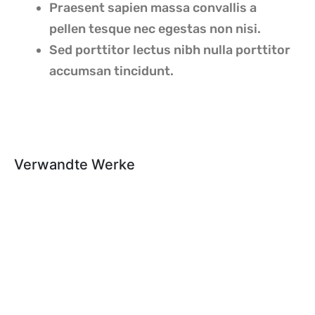
Praesent sapien massa convallis a
pellen tesque nec egestas non nisi.
Sed porttitor lectus nibh nulla porttitor
accumsan tincidunt.
Verwandte Werke