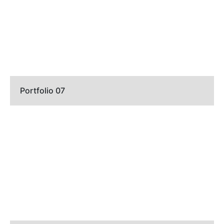
Portfolio 07