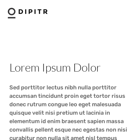
Lorem Ipsum Dolor
Sed porttitor lectus nibh nulla porttitor
accumsan tincidunt proin eget tortor risus
donec rutrum congue leo eget malesuada
quisque velit nisi pretium ut lacinia in
elementum id enim braesent sapien massa
convallis pellent esque nec egestas non nisi
curabitur non nulla sit amet nisl tempus