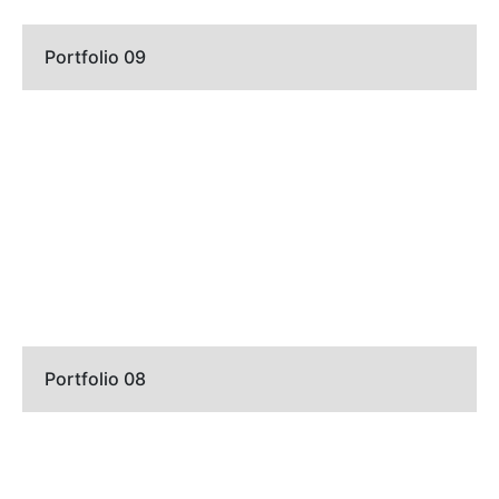
Portfolio 09
Portfolio 08