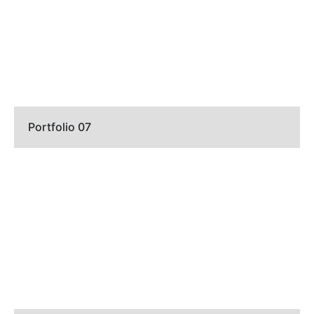
Portfolio 07