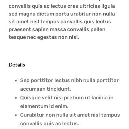
convallis quis ac lectus cras ultricies ligula
sed magna dictum porta urabitur non nulla
sit amet nisl tempus convallis quis lectus
praesent sapien massa convallis pellen
tesque nec egestas non nisi.​
Details
Sed porttitor lectus nibh nulla porttitor
accumsan tincidunt.
Quisque velit nisi pretium ut lacinia in
elementum id enim.
Curabitur non nulla sit amet nisl tempus
convallis quis ac lectus.