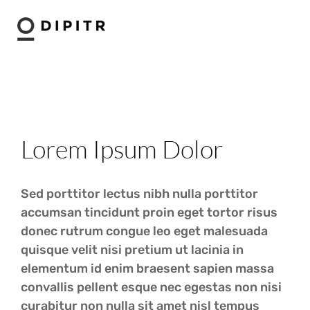
Lorem Ipsum Dolor
Sed porttitor lectus nibh nulla porttitor
accumsan tincidunt proin eget tortor risus
donec rutrum congue leo eget malesuada
quisque velit nisi pretium ut lacinia in
elementum id enim braesent sapien massa
convallis pellent esque nec egestas non nisi
curabitur non nulla sit amet nisl tempus